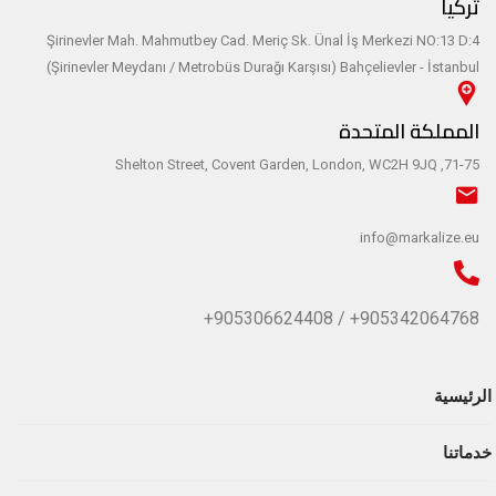
تركيا
Şirinevler Mah. Mahmutbey Cad. Meriç Sk. Ünal İş Merkezi NO:13 D:4
(Şirinevler Meydanı / Metrobüs Durağı Karşısı) Bahçelievler - İstanbul
المملكة المتحدة
71-75, Shelton Street, Covent Garden, London, WC2H 9JQ
info@markalize.eu
905342064768+ / 905306624408+
الرئيسية
خدماتنا