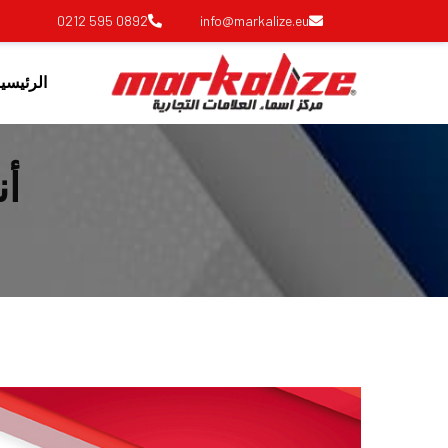
0892 595 0212
info@markalize.eu
الرئيسي
أن