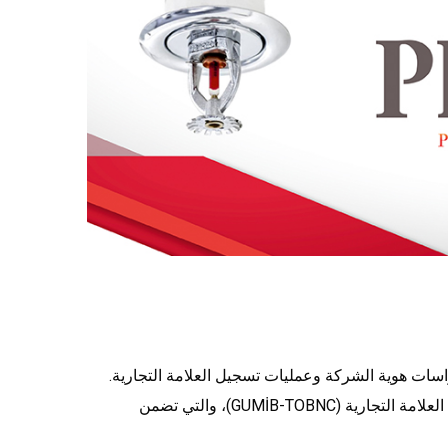
راسات هوية الشركة وعمليات تسجيل العلامة التجارية.
وفي الوقت نفسه، ضمننا إضفاء الطابع المؤسسي على العلامة التجارية واكتسبنا هوية موثوقة من خلال تقديم شهادة الثقة لإسم العلامة التجارية (GUMİB-TOBNC)، والتي تضمن